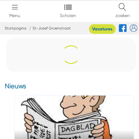
Menu
Scholen
zoeken
Startpagina
St-Jozef Groenstraat
Vacatures
Nieuws