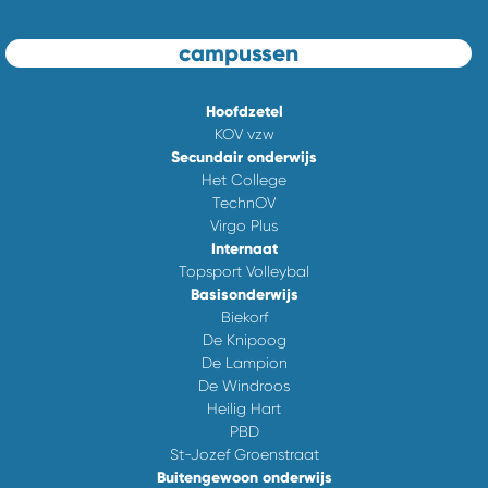
campussen
Hoofdzetel
KOV vzw
Secundair onderwijs
Het College
TechnOV
Virgo Plus
Internaat
Topsport Volleybal
Basisonderwijs
Biekorf
De Knipoog
De Lampion
De Windroos
Heilig Hart
PBD
St-Jozef Groenstraat
Buitengewoon onderwijs