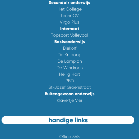
Secundair onderwijs
Het College
TechnOV
Virgo Plus
Internaat
Topsport Volleybal
Basisonderwijs
Biekorf
De Knipoog
De Lampion
De Windroos
Heilig Hart
PBD
St-Jozef Groenstraat
Buitengewoon onderwijs
Klavertje Vier
handige links
Office 365