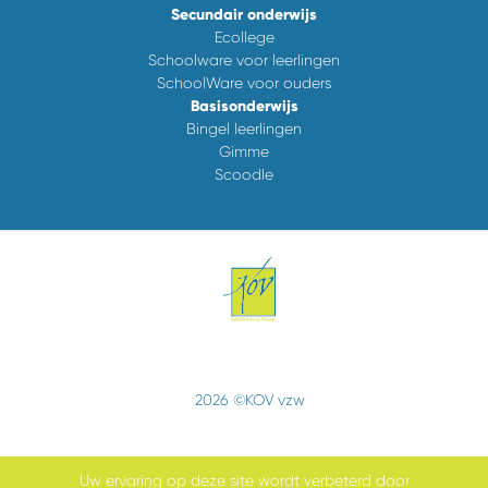
Secundair onderwijs
Ecollege
Schoolware voor leerlingen
SchoolWare voor ouders
Basisonderwijs
Bingel leerlingen
Gimme
Scoodle
2026 ©KOV vzw
Uw ervaring op deze site wordt verbeterd door