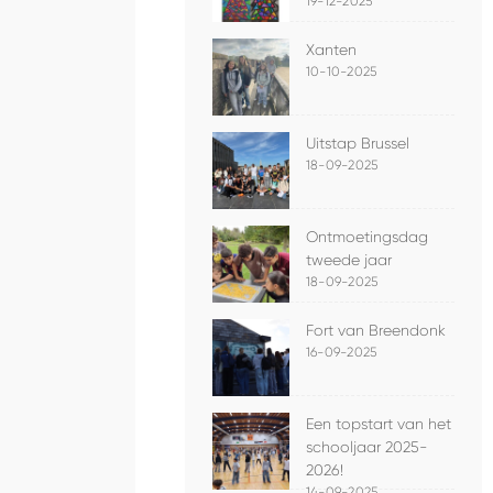
19-12-2025
Xanten
10-10-2025
Uitstap Brussel
18-09-2025
Ontmoetingsdag
tweede jaar
18-09-2025
Fort van Breendonk
16-09-2025
Een topstart van het
schooljaar 2025-
2026!
14-09-2025