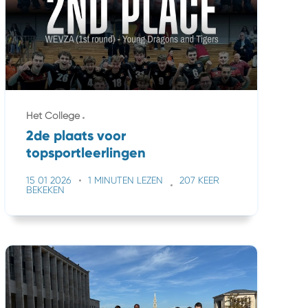
Het College
2de plaats voor
topsportleerlingen
15 01 2026
1 MINUTEN LEZEN
207 KEER
BEKEKEN