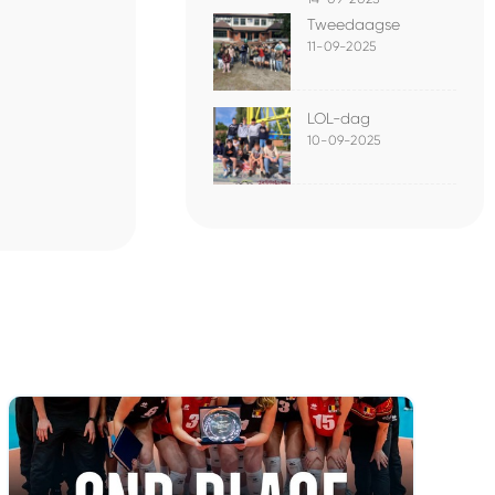
Tweedaagse
11-09-2025
LOL-dag
10-09-2025