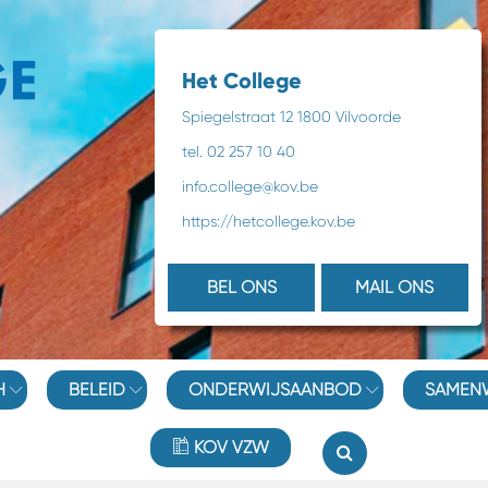
Het College
Spiegelstraat 12 1800 Vilvoorde
tel. 02 257 10 40
info.college@kov.be
https://hetcollege.kov.be
BEL ONS
MAIL ONS
H
BELEID
ONDERWIJSAANBOD
SAMEN
KOV VZW