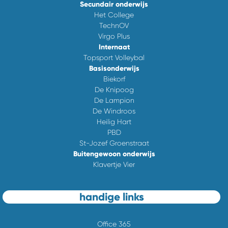
Secundair onderwijs
Het College
TechnOV
Virgo Plus
Internaat
Topsport Volleybal
Basisonderwijs
Biekorf
De Knipoog
De Lampion
De Windroos
Heilig Hart
PBD
St-Jozef Groenstraat
Buitengewoon onderwijs
Klavertje Vier
handige links
Office 365