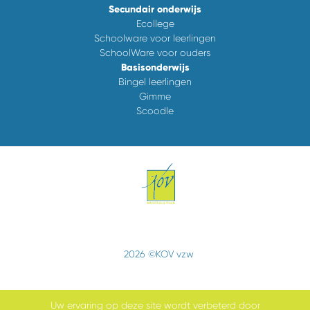
Secundair onderwijs
Ecollege
Schoolware voor leerlingen
SchoolWare voor ouders
Basisonderwijs
Bingel leerlingen
Gimme
Scoodle
2026 ©KOV vzw
Uw ervaring op deze site wordt verbeterd door