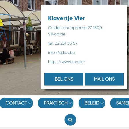
Klavertje Vier
Guldenschaapstraat 27 1800
Vilvoorde
tel. 02 251 33 57
info.k4@kov.be
https://www.kov.be/
BEL ONS
MAIL ONS
CONTACT
PRAKTISCH
BELEID
SAME