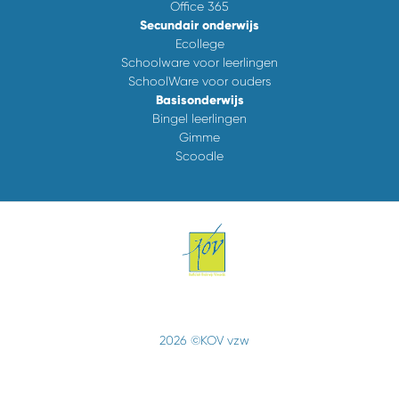
Office 365
Secundair onderwijs
Ecollege
Schoolware voor leerlingen
SchoolWare voor ouders
Basisonderwijs
Bingel leerlingen
Gimme
Scoodle
2026 ©KOV vzw