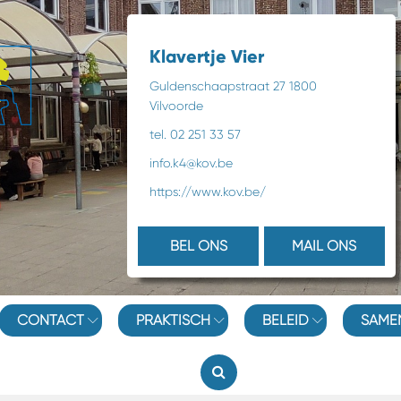
Klavertje Vier
Guldenschaapstraat 27 1800
Vilvoorde
tel. 02 251 33 57
info.k4@kov.be
https://www.kov.be/
BEL ONS
MAIL ONS
CONTACT
PRAKTISCH
BELEID
SAME