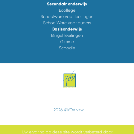
Secundair onderwijs
Ecollege
Schoolware voor leerlingen
SchoolWare voor ouders
Basisonderwijs
Bingel leerlingen
Gimme
Scoodle
2026 ©KOV vzw
Uw ervaring op deze site wordt verbeterd door