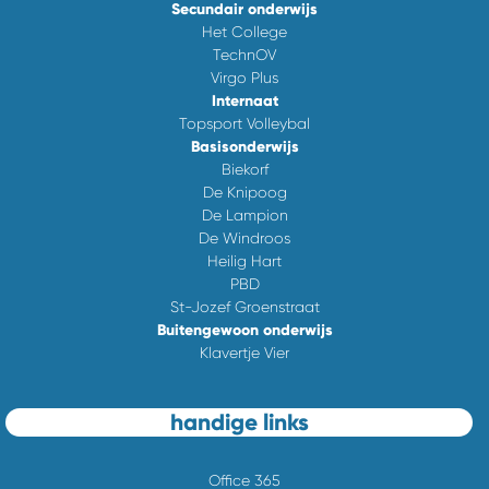
Secundair onderwijs
Het College
TechnOV
Virgo Plus
Internaat
Topsport Volleybal
Basisonderwijs
Biekorf
De Knipoog
De Lampion
De Windroos
Heilig Hart
PBD
St-Jozef Groenstraat
Buitengewoon onderwijs
Klavertje Vier
handige links
Office 365