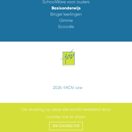
SchoolWare voor ouders
Basisonderwijs
Bingel leerlingen
Gimme
Scoodle
2026 ©KOV vzw
Uw ervaring op deze site wordt verbeterd door
cookies toe te staan.
Cookiebeleid
STA COOKIES TOE