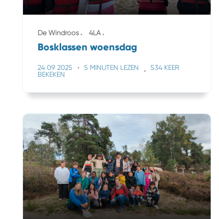
De Windroos
4LA
Bosklassen woensdag
24 09 2025
5 MINUTEN LEZEN
534 KEER
BEKEKEN