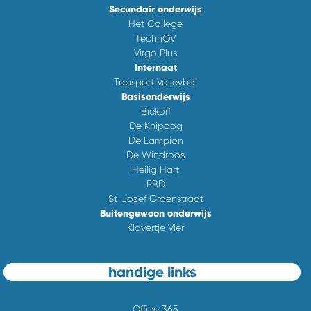
Secundair onderwijs
Het College
TechnOV
Virgo Plus
Internaat
Topsport Volleybal
Basisonderwijs
Biekorf
De Knipoog
De Lampion
De Windroos
Heilig Hart
PBD
St-Jozef Groenstraat
Buitengewoon onderwijs
Klavertje Vier
handige links
Office 365