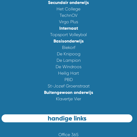
Secundair onderwijs
Het College
TechnOV
Virgo Plus
Internaat
Topsport Volleybal
Basisonderwijs
Biekorf
De Knipoog
De Lampion
De Windroos
Heilig Hart
PBD
St-Jozef Groenstraat
Buitengewoon onderwijs
Klavertje Vier
handige links
Office 365