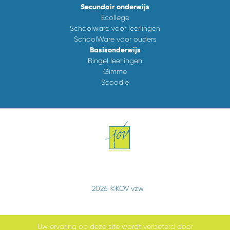
Secundair onderwijs
Ecollege
Schoolware voor leerlingen
SchoolWare voor ouders
Basisonderwijs
Bingel leerlingen
Gimme
Scoodle
2026 ©KOV vzw
Uw ervaring op deze site wordt verbeterd door