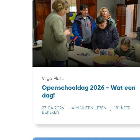
Virgo Plus
Openschooldag 2026 - Wat een
dag!
23 04 2026
4 MINUTEN LEZEN
181 KEER
BEKEKEN