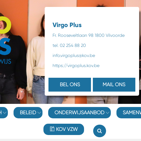
Virgo Plus
Fr. Rooseveltlaan 98 1800 Vilvoorde
tel. 02 254 88 20
info.virgoplus@kov.be
https://virgoplus.kov.be
BEL ONS
MAIL ONS
H
BELEID
ONDERWIJSAANBOD
SAMEN
KOV VZW