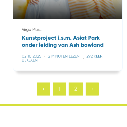
Virgo Plus
Kunstproject i.s.m. Asiat Park
onder leiding van Ash bowland
02 10 2025
2 MINUTEN LEZEN
292 KEER
BEKEKEN
‹
1
2
›