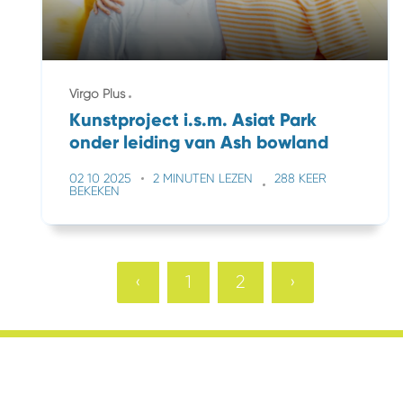
Virgo Plus
Kunstproject i.s.m. Asiat Park
onder leiding van Ash bowland
02 10 2025
2 MINUTEN LEZEN
288 KEER
BEKEKEN
‹
1
2
›