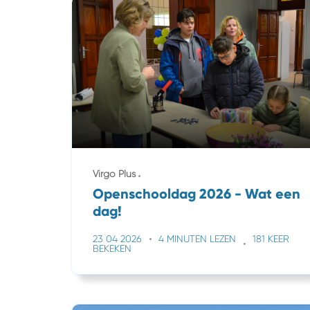
Virgo Plus
Openschooldag 2026 - Wat een
dag!
23 04 2026
4 MINUTEN LEZEN
181 KEER
BEKEKEN