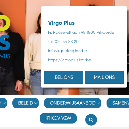
Virgo Plus
Fr. Rooseveltlaan 98 1800 Vilvoorde
tel. 02 254 88 20
info.virgoplus@kov.be
https://virgoplus.kov.be
BEL ONS
MAIL ONS
H
BELEID
ONDERWIJSAANBOD
SAMEN
KOV VZW