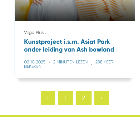
Virgo Plus
Kunstproject i.s.m. Asiat Park
onder leiding van Ash bowland
02 10 2025
2 MINUTEN LEZEN
288 KEER
BEKEKEN
‹
1
2
›