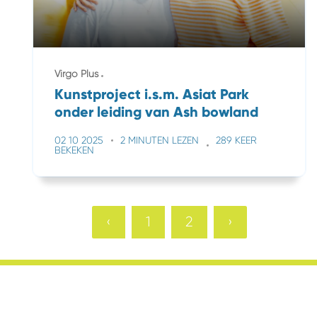
Virgo Plus
Kunstproject i.s.m. Asiat Park
onder leiding van Ash bowland
02 10 2025
2 MINUTEN LEZEN
289 KEER
BEKEKEN
‹
1
2
›