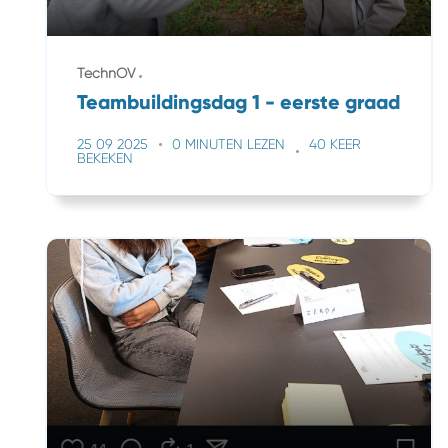
TechnOV
Teambuildingsdag 1 - eerste graad
25 09 2025
0 MINUTEN LEZEN
40 KEER
BEKEKEN