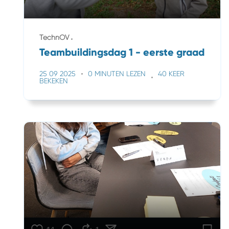
TechnOV
Teambuildingsdag 1 - eerste graad
25 09 2025
0 MINUTEN LEZEN
40 KEER
BEKEKEN