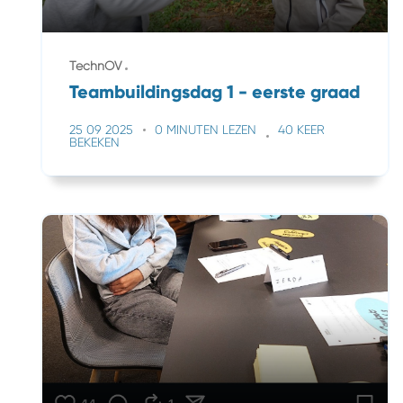
TechnOV
Teambuildingsdag 1 - eerste graad
25 09 2025
0 MINUTEN LEZEN
40 KEER
BEKEKEN