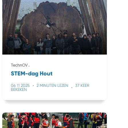
TechnOV
STEM-dag Hout
06 11 2025
2 MINUTEN LEZEN
37 KEER
BEKEKEN