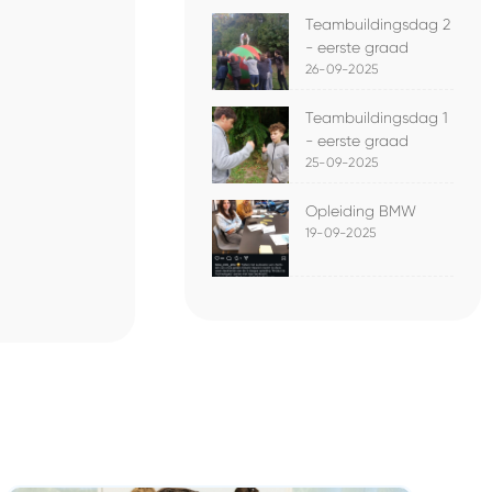
Teambuildingsdag 2
- eerste graad
26-09-2025
Teambuildingsdag 1
- eerste graad
25-09-2025
Opleiding BMW
19-09-2025