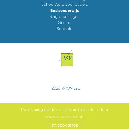
SchoolWare voor ouders
Basisonderwijs
Bingel leerlingen
Gimme
Scoodle
2026 ©KOV vzw
Uw ervaring op deze site wordt verbeterd door
cookies toe te staan.
Cookiebeleid
STA COOKIES TOE