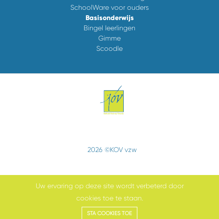
SchoolWare voor ouders
Basisonderwijs
Bingel leerlingen
Gimme
Scoodle
2026 ©KOV vzw
Uw ervaring op deze site wordt verbeterd door
cookies toe te staan.
Cookiebeleid
STA COOKIES TOE