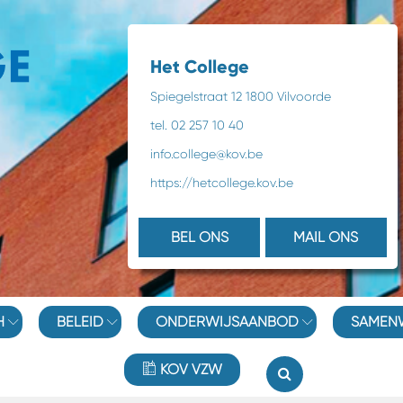
Het College
Spiegelstraat 12 1800 Vilvoorde
tel. 02 257 10 40
info.college@kov.be
https://hetcollege.kov.be
BEL ONS
MAIL ONS
H
BELEID
ONDERWIJSAANBOD
SAMEN
KOV VZW