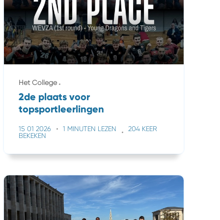
Het College
2de plaats voor
topsportleerlingen
15 01 2026
1 MINUTEN LEZEN
204 KEER
BEKEKEN