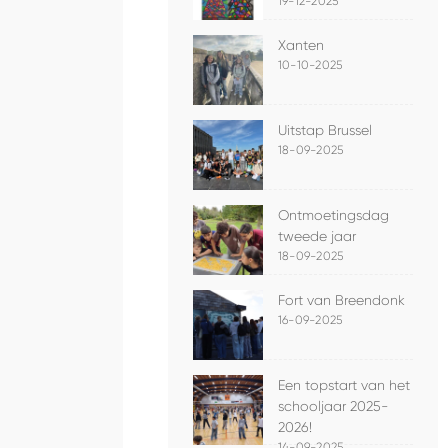
19-12-2025
Xanten
10-10-2025
Uitstap Brussel
18-09-2025
Ontmoetingsdag
tweede jaar
18-09-2025
Fort van Breendonk
16-09-2025
Een topstart van het
schooljaar 2025-
2026!
14-09-2025