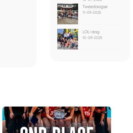
Tweedaagse
11-09-2025
LOL-dag
10-09-2025