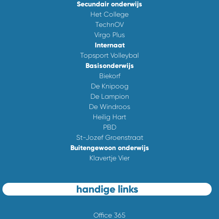
Secundair onderwijs
Het College
TechnOV
Virgo Plus
Internaat
Topsport Volleybal
Basisonderwijs
Biekorf
De Knipoog
De Lampion
De Windroos
Heilig Hart
PBD
St-Jozef Groenstraat
Buitengewoon onderwijs
Klavertje Vier
handige links
Office 365