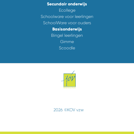
Secundair onderwijs
Ecollege
Schoolware voor leerlingen
SchoolWare voor ouders
Basisonderwijs
Bingel leerlingen
Gimme
Scoodle
2026 ©KOV vzw