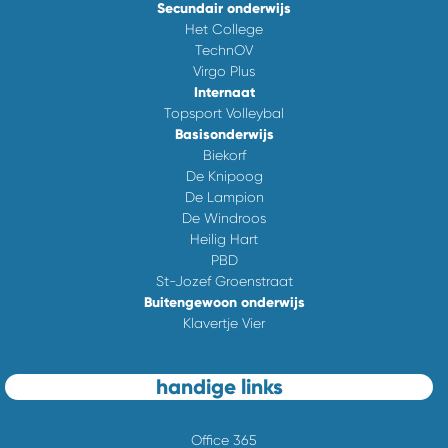
Secundair onderwijs
Het College
TechnOV
Virgo Plus
Internaat
Topsport Volleybal
Basisonderwijs
Biekorf
De Knipoog
De Lampion
De Windroos
Heilig Hart
PBD
St-Jozef Groenstraat
Buitengewoon onderwijs
Klavertje Vier
handige links
Office 365