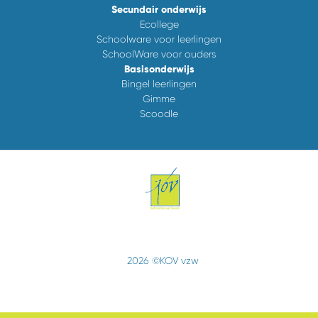
Secundair onderwijs
Ecollege
Schoolware voor leerlingen
SchoolWare voor ouders
Basisonderwijs
Bingel leerlingen
Gimme
Scoodle
2026 ©KOV vzw