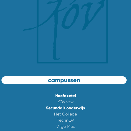
campussen
Hoofdzetel
KOV vzw
Secundair onderwijs
Het College
TechnOV
Virgo Plus