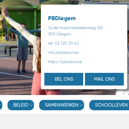
PBDiegem
Oude Haachtsesteenweg 125
1831 Diegem
tel. 02 720 33 43
info.pbd@kov.be
https://pbd.kov.be
BEL ONS
MAIL ONS
BELEID
SAMENWERKEN
SCHOOLLEVEN