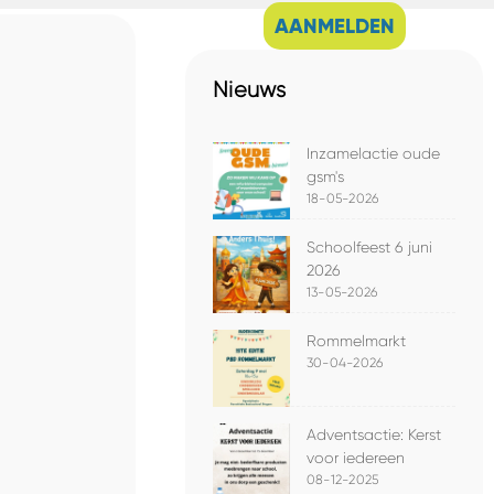
AANMELDEN
Nieuws
Inzamelactie oude
gsm's
18-05-2026
Schoolfeest 6 juni
2026
13-05-2026
Rommelmarkt
30-04-2026
Adventsactie: Kerst
voor iedereen
08-12-2025