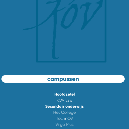
campussen
Hoofdzetel
KOV vzw
Secundair onderwijs
Het College
TechnOV
Virgo Plus