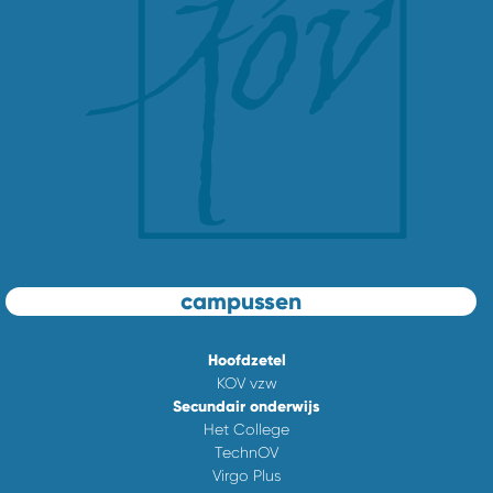
campussen
Hoofdzetel
KOV vzw
Secundair onderwijs
Het College
TechnOV
Virgo Plus