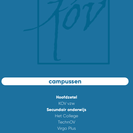
campussen
Hoofdzetel
KOV vzw
Secundair onderwijs
Het College
TechnOV
Virgo Plus