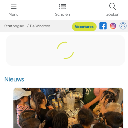
Menu
Scholen
zoeken
Startpagina
De Windroos
Vacatures
Nieuws