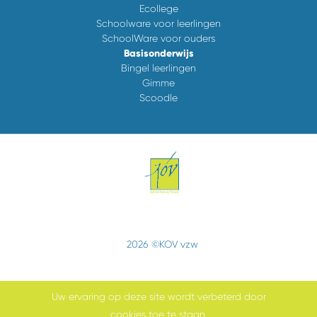
Ecollege
Schoolware voor leerlingen
SchoolWare voor ouders
Basisonderwijs
Bingel leerlingen
Gimme
Scoodle
2026 ©KOV vzw
Uw ervaring op deze site wordt verbeterd door
cookies toe te staan.
Cookiebeleid