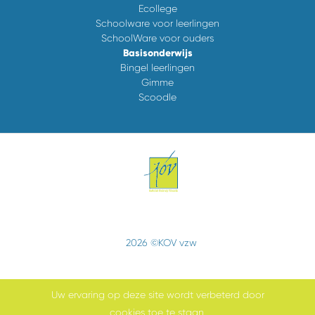
Ecollege
Schoolware voor leerlingen
SchoolWare voor ouders
Basisonderwijs
Bingel leerlingen
Gimme
Scoodle
2026 ©KOV vzw
Uw ervaring op deze site wordt verbeterd door
cookies toe te staan.
Cookiebeleid