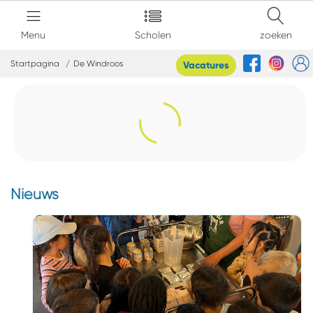
Menu
Scholen
zoeken
Startpagina
De Windroos
Vacatures
Nieuws