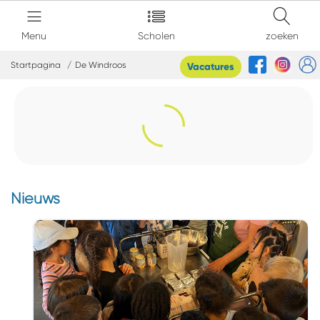
Menu
Scholen
zoeken
Startpagina
De Windroos
Vacatures
Nieuws