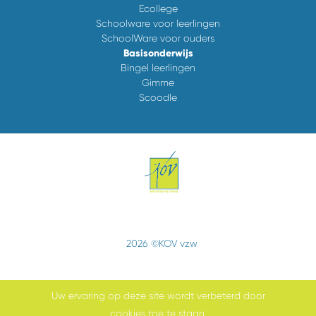
Ecollege
Schoolware voor leerlingen
SchoolWare voor ouders
Basisonderwijs
Bingel leerlingen
Gimme
Scoodle
2026 ©KOV vzw
Uw ervaring op deze site wordt verbeterd door
cookies toe te staan.
Cookiebeleid