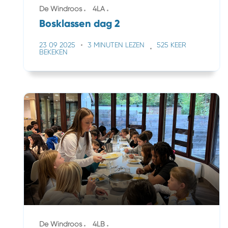
De Windroos
4LA
Bosklassen dag 2
23 09 2025
3 MINUTEN LEZEN
525 KEER
BEKEKEN
De Windroos
4LB