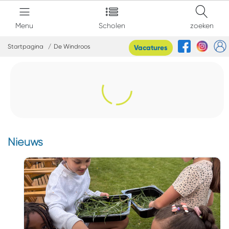
Menu
Scholen
zoeken
Startpagina
De Windroos
Vacatures
Nieuws