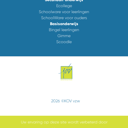
Ecollege
Schoolware voor leerlingen
SchoolWare voor ouders
Basisonderwijs
Bingel leerlingen
Gimme
Scoodle
2026 ©KOV vzw
Uw ervaring op deze site wordt verbeterd door