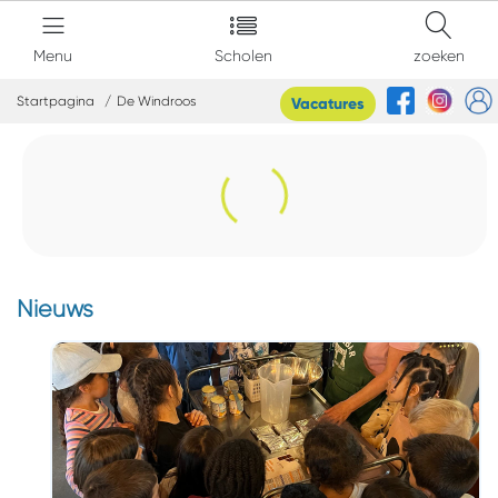
Menu
Scholen
zoeken
Startpagina
De Windroos
Vacatures
Nieuws