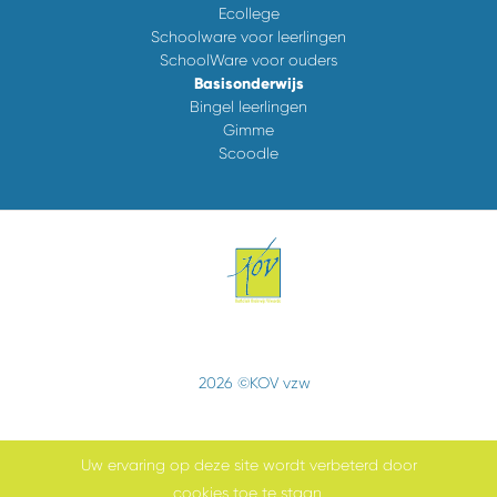
Ecollege
Schoolware voor leerlingen
SchoolWare voor ouders
Basisonderwijs
Bingel leerlingen
Gimme
Scoodle
2026 ©KOV vzw
Uw ervaring op deze site wordt verbeterd door
cookies toe te staan.
Cookiebeleid