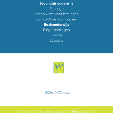
Secundair onderwijs
Ecollege
Schoolware voor leerlingen
SchoolWare voor ouders
Basisonderwijs
Bingel leerlingen
Gimme
Scoodle
2026 ©KOV vzw
Uw ervaring op deze site wordt verbeterd door