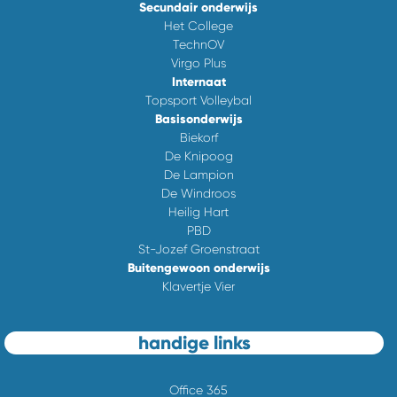
Secundair onderwijs
Het College
TechnOV
Virgo Plus
Internaat
Topsport Volleybal
Basisonderwijs
Biekorf
De Knipoog
De Lampion
De Windroos
Heilig Hart
PBD
St-Jozef Groenstraat
Buitengewoon onderwijs
Klavertje Vier
handige links
Office 365